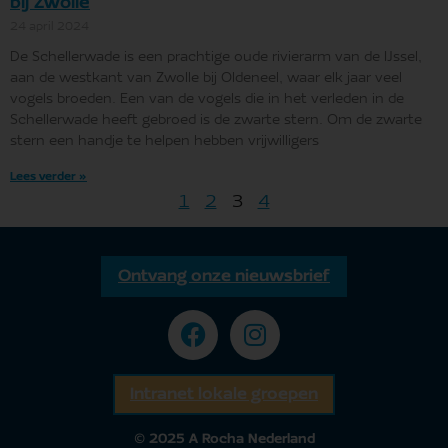
bij Zwolle
24 april 2024
De Schellerwade is een prachtige oude rivierarm van de IJssel,
aan de westkant van Zwolle bij Oldeneel, waar elk jaar veel
vogels broeden. Een van de vogels die in het verleden in de
Schellerwade heeft gebroed is de zwarte stern. Om de zwarte
stern een handje te helpen hebben vrijwilligers
Lees verder »
1
2
3
4
Ontvang onze nieuwsbrief
Intranet lokale groepen
© 2025 A Rocha Nederland