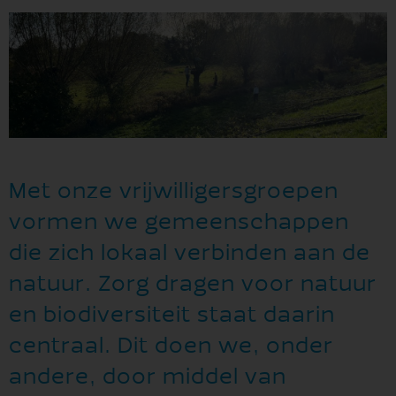
Met onze vrijwilligersgroepen
vormen we gemeenschappen
die zich lokaal verbinden aan de
natuur. Zorg dragen voor natuur
en biodiversiteit staat daarin
centraal. Dit doen we, onder
andere, door middel van