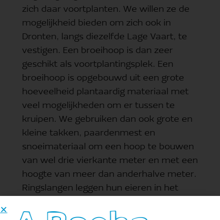
zich daar voortplanten. We willen ze de
mogelijkheid bieden om zich ook in
Dronten, langs diezelfde Lage Vaart, te
vestigen. Een broeihoop is dan zeer
geschikt als voortplantingsplek. Een
broeihoop is opgebouwd uit een grote
hoeveelheid plantaardig materiaal met
veel mogelijkheden om er tussen te
kruipen. We gebruiken dan ook grote en
kleine takken, paardenmest en
snoeimateriaal om een hoop te bouwen
van wel drie vierkante meter en met een
hoogte van meer dan anderhalve meter.
Ringslangen leggen hun eieren in het
composterende plantaardig materiaal.
Het composteringsproces zorgt voor de