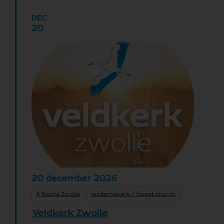
DEC
20
december
2026
20
A Rocha Zwolle
wilderniskerk / forest church
Veldkerk Zwolle