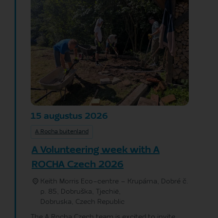
augustus
2026
15
A Rocha buitenland
A Volunteering week with A
ROCHA Czech 2026
Keith Morris Eco-centre – Krupárna, Dobré č.
p. 85, Dobruška, Tjechië,
Dobruska
,
Czech Republic
The A Rocha Czech team is excited to invite