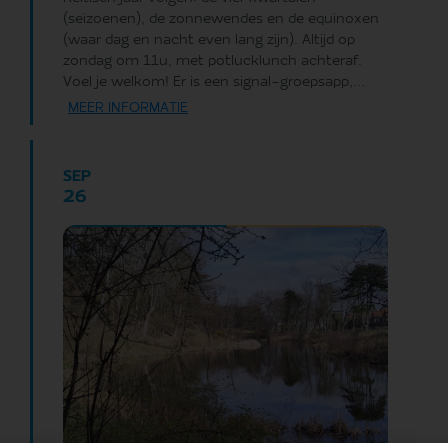
(seizoenen), de zonnewendes en de equinoxen
(waar dag en nacht even lang zijn). Altijd op
zondag om 11u, met potlucklunch achteraf.
Voel je welkom! Er is een signal-groepsapp,...
MEER INFORMATIE
SEP
26