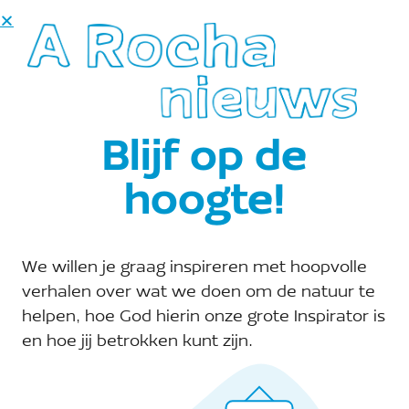
september
2026
26
A Rocha Den Haag
Excursie Duinplas A Rocha Den
Haag
Blijf op de
Duinplas in het Westduinpark,
Den Haag
,
hoogte!
In september gaan we opnieuw kennismaken
met de Duinplas in het Westduinpark. Olv Eric
Wisse van Stg Duinbehoud maken we een
We willen je graag inspireren met hoopvolle
verkennend rondje om de plas. Wist je dat dit
verhalen over wat we doen om de natuur te
unieke Natura 2000-gebied één van de laatste
plekken in Nederland is waar nachtegalen
helpen, hoe God hierin onze grote Inspirator is
voorkomen? Dit komt doordat er duinstruweel
en hoe jij betrokken kunt zijn.
zoals...
Gratis
MEER INFORMATIE