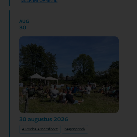
MEER INFORMATIE
AUG
30
augustus
2026
30
A Rocha Amersfoort
hagenpreek