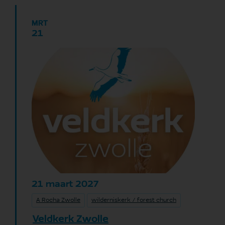
MRT
21
maart
2027
21
A Rocha Zwolle
wilderniskerk / forest church
Veldkerk Zwolle