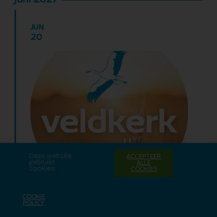
juni 2027
JUN
20
Deze website
ACCEPTEER
gebruikt
ALLE
cookies
COOKIES
juni
2027
20
COOKIE
A Rocha Zwolle
wilderniskerk / forest church
POLICY
Veldkerk Zwolle