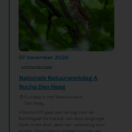
november
2026
07
A Rocha Den Haag
Nationale Natuurwerkdag A
Rocha Den Haag
Duinplas in het Westduinpark,
Den Haag
,
A Rocha 070 gaat aan de slag voor de
Nachtegaal! De habitat van deze zangvogel
staat onder druk, denk aan verbossing door
exoten. Door tijdig te snoeien kunnen we