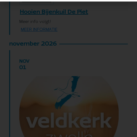
A Rocha Zeeland
Hooien Bijenkuil De Piet
Meer info volgt!
MEER INFORMATIE
november 2026
NOV
01