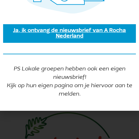
afneemt en de klimaatverandering steeds
meer impact krijgt, wil A Rocha kerken helpen
zich te bezinnen op hun omgang met
pachtgronden en hen motiveren groene en
Ja, ik ontvang de nieuwsbrief van A Rocha
duurzame keuzes te maken. Dit doen we via
Nederland
de
adviesgroep Groene Pacht
.
PS Lokale groepen hebben ook een eigen
nieuwsbrief!
Materialen
Kijk op hun eigen pagina om je hiervoor aan te
melden.