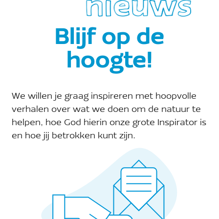
Blijf op de
hoogte!
We willen je graag inspireren met hoopvolle
verhalen over wat we doen om de natuur te
helpen, hoe God hierin onze grote Inspirator is
en hoe jij betrokken kunt zijn.
Kerken in Nederland bezitten vaak aanzienlijke
hoeveelheden grond. De lokale kerken van de
PKN, bijvoorbeeld, verpachten naar schatting
27.000 hectare landbouwgrond aan agrariërs.
Omdat biodiversiteit in Nederland drastisch