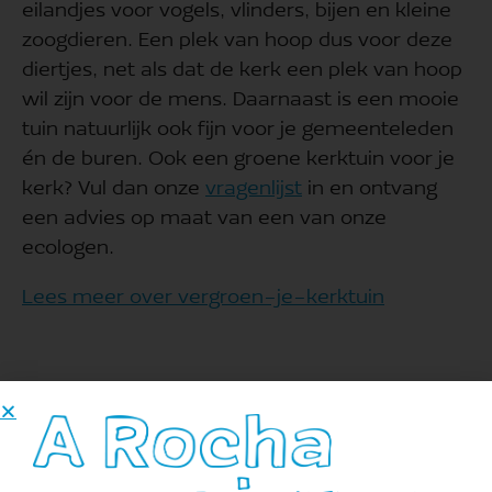
eilandjes voor vogels, vlinders, bijen en kleine
zoogdieren. Een plek van hoop dus voor deze
diertjes, net als dat de kerk een plek van hoop
wil zijn voor de mens. Daarnaast is een mooie
tuin natuurlijk ook fijn voor je gemeenteleden
én de buren. Ook een groene kerktuin voor je
kerk? Vul dan onze
vragenlijst
in en ontvang
een advies op maat van een van onze
ecologen.
Lees meer over vergroen-je-kerktuin
Groene Pacht