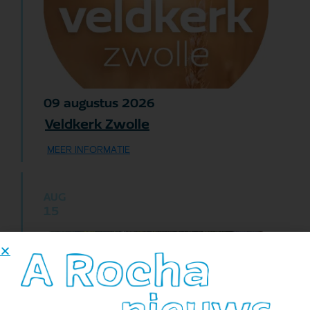
augustus
2026
09
Veldkerk Zwolle
MEER INFORMATIE
AUG
15