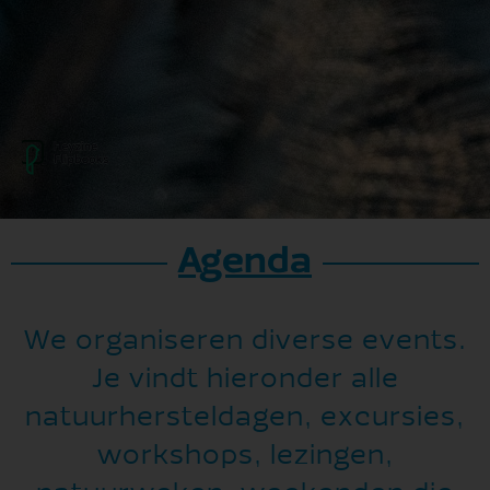
Agenda
We organiseren diverse events.
Je vindt hieronder alle
natuurhersteldagen, excursies,
workshops, lezingen,