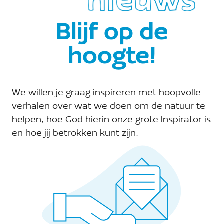
Blijf op de
hoogte!
augustus
2026
15
We willen je graag inspireren met hoopvolle
A Volunteering week with A
verhalen over wat we doen om de natuur te
ROCHA Czech 2026
helpen, hoe God hierin onze grote Inspirator is
MEER INFORMATIE
en hoe jij betrokken kunt zijn.
Alle evenementen