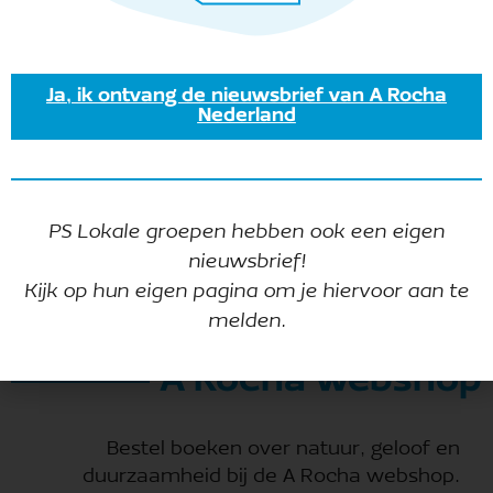
Lokale Groepen
Onze lokale groepen zetten zich in voor
Ja, ik ontvang de nieuwsbrief van A Rocha
Nederland
natuurbehoud: de handen uit de mouwen steken
en samen leren hoe we duurzaam en zorgzaam
om kunnen gaan met de schepping. En ons te
verwonderen over hoe mooi God de natuur
PS Lokale groepen hebben ook een eigen
heeft gemaakt.
Lees meer …
nieuwsbrief!
Kijk op hun eigen pagina om je hiervoor aan te
melden.
A Rocha webshop
Bestel boeken over natuur, geloof en
duurzaamheid bij de A Rocha webshop.