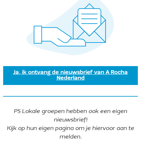
waterteunisbloem (Ludwigia grandiflora) te lijf te
gaan een prachtige, maar foute exoot die in de
Biesbosch steeds meer terrein wint.
Lees verder »
Kernteam
Ja, ik ontvang de nieuwsbrief van A Rocha
Nederland
De organisatie van A Rocha Biesbosch ligt in de
handen van ons kernteam. Zij stellen zich hier
even voor.
PS Lokale groepen hebben ook een eigen
nieuwsbrief!
Kijk op hun eigen pagina om je hiervoor aan te
melden.