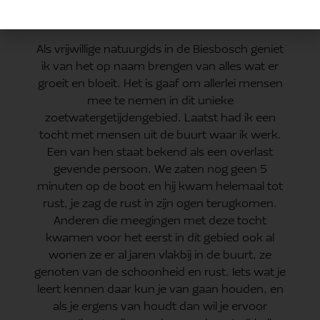
Henk-Jos van Leeuwen
Als vrijwillige natuurgids in de Biesbosch geniet
ik van het op naam brengen van alles wat er
groeit en bloeit. Het is gaaf om allerlei mensen
mee te nemen in dit unieke
zoetwatergetijdengebied. Laatst had ik een
tocht met mensen uit de buurt waar ik werk.
Een van hen staat bekend als een overlast
gevende persoon. We zaten nog geen 5
minuten op de boot en hij kwam helemaal tot
rust, je zag de rust in zijn ogen terugkomen.
Anderen die meegingen met deze tocht
kwamen voor het eerst in dit gebied ook al
wonen ze er al jaren vlakbij in de buurt, ze
genoten van de schoonheid en rust. Iets wat je
leert kennen daar kun je van gaan houden, en
als je ergens van houdt dan wil je ervoor