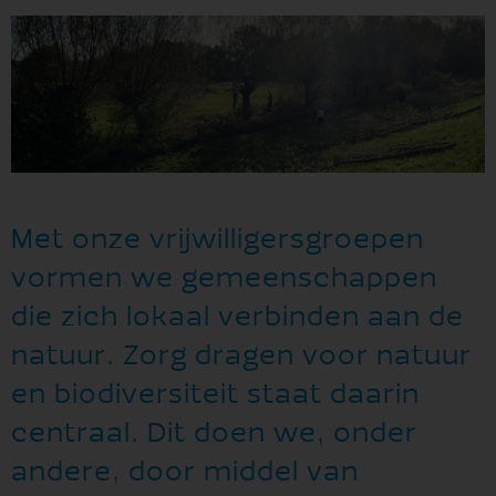
Met onze vrijwilligersgroepen
vormen we gemeenschappen
die zich lokaal verbinden aan de
natuur. Zorg dragen voor natuur
en biodiversiteit staat daarin
centraal. Dit doen we, onder
andere, door middel van