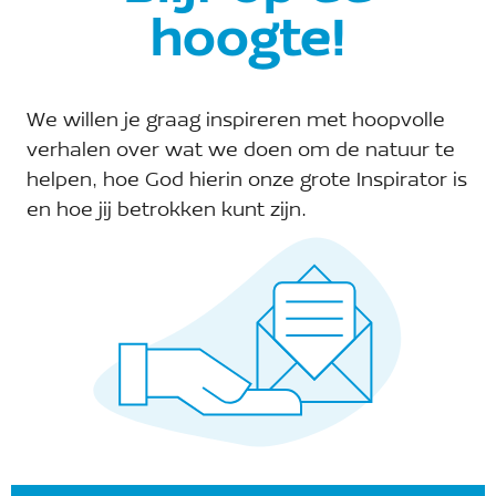
uitwisselmogelijkheid van kennis, nieuws en
hoogte!
werkgelegenheid binnen het werkveld.
Wil je op de hoogte worden gehouden van de
We willen je graag inspireren met hoopvolle
bijeenkomsten van A Rocha Pro en via de mail
verhalen over wat we doen om de natuur te
een uitnodiging krijgen? Vul dan het
helpen, hoe God hierin onze grote Inspirator is
onderstaande formulier in.
en hoe jij betrokken kunt zijn.