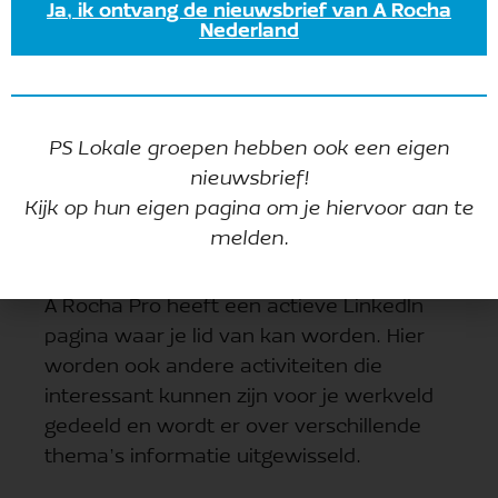
Verzenden
Ja, ik ontvang de nieuwsbrief van A Rocha
Nederland
PS Lokale groepen hebben ook een eigen
nieuwsbrief!
Kijk op hun eigen pagina om je hiervoor aan te
melden.
A Rocha Pro heeft een actieve LinkedIn
pagina waar je lid van kan worden. Hier
worden ook andere activiteiten die
interessant kunnen zijn voor je werkveld
gedeeld en wordt er over verschillende
thema’s informatie uitgewisseld.