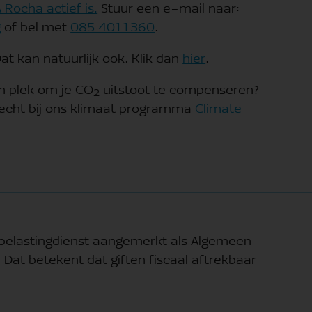
Rocha actief is.
Stuur een e-mail naar:
g
of bel met
085 4011360
.
Dat kan natuurlijk ook. Klik dan
hier
.
n plek om je CO
uitstoot te compenseren?
2
recht bij ons klimaat programma
Climate
 belastingdienst aangemerkt als Algemeen
. Dat betekent dat giften fiscaal aftrekbaar