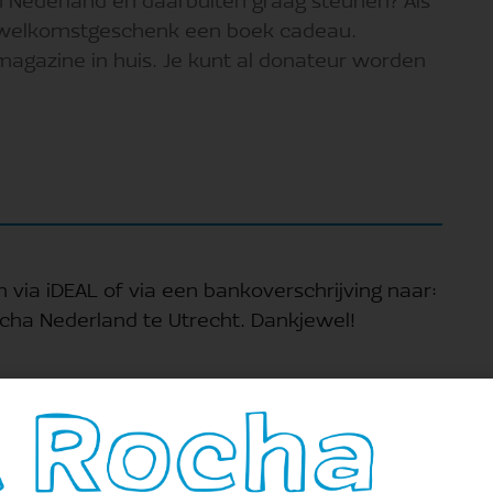
 Nederland en daarbuiten graag steunen? Als
s welkomstgeschenk een boek cadeau.
 magazine in huis. Je kunt al donateur worden
 via iDEAL of via een bankoverschrijving naar:
ocha Nederland te Utrecht. Dankjewel!