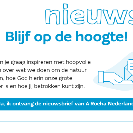
en aantal jaren achtereen steunen,
je dan volledig aftrekken van de belasting,
n help je A Rocha aan een stevige financiële
lijk en zonder extra kosten. Vraag een model
Blijf op de hoogte!
erland@arocha.org
.
n je graag inspireren met hoopvolle
n over wat we doen om de natuur
n, hoe God hierin onze grote
r is en hoe jij betrokken kunt zijn.
 we ook jullie ondersteuning als kerk goed
cte tijdens een bid- of dankdag, tijdens een
Ja, ik ontvang de nieuwsbrief van A Rocha Nederlan
re momenten in het jaar kun je A Rocha
 viering een korte presentatie over A Rocha
lectepresentatie