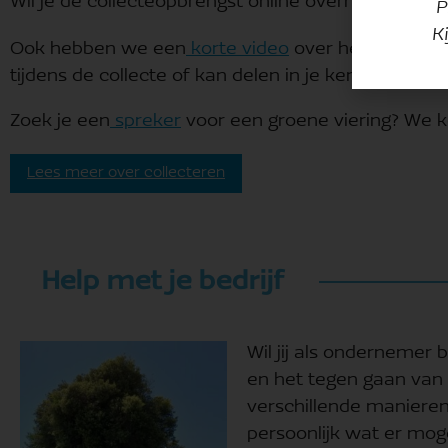
Wil je de collecteopbrengst online overmaken?
Dat
P
K
Ook hebben we een
korte video
over het werk van
tijdens de collecte of kan delen in je kerk app.
Zoek je een
spreker
voor een groene viering? We ko
Lees meer over collecteren
Help met je bedrijf
Wil jij als ondernemer
en het tegen gaan van 
verschillende manieren
persoonlijk wat er moge