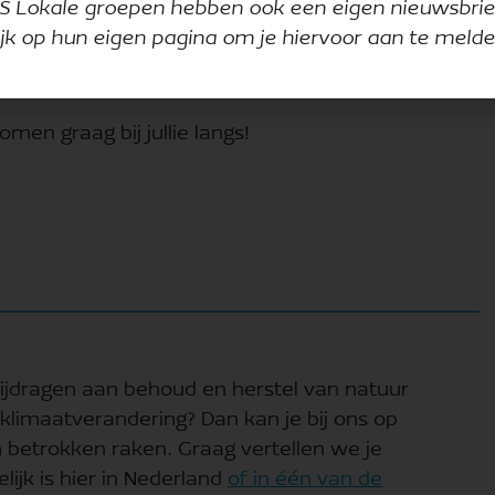
 kan hier.
S Lokale groepen hebben ook een eigen nieuwsbrie
ijk op hun eigen pagina om je hiervoor aan te melde
 A Rocha Nederland wat je kan laten zien
men graag bij jullie langs!
 bijdragen aan behoud en herstel van natuur
klimaatverandering? Dan kan je bij ons op
 betrokken raken. Graag vertellen we je
lijk is hier in Nederland
of in één van de