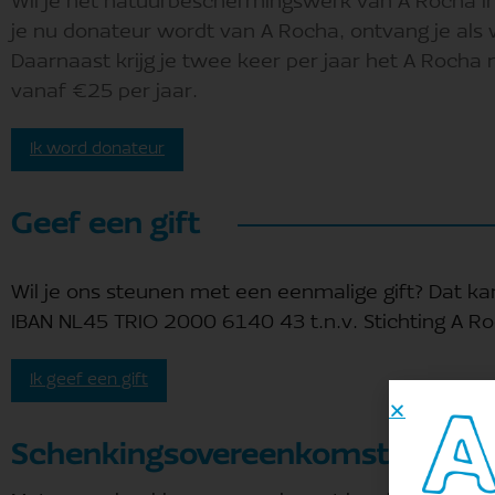
Wil je het natuurbeschermingswerk van A Rocha in
je nu donateur wordt van A Rocha, ontvang je al
Daarnaast krijg je twee keer per jaar het A Rocha
vanaf €25 per jaar.
Ik word donateur
Geef een gift
Wil je ons steunen met een eenmalige gift? Dat kan
IBAN NL45 TRIO 2000 6140 43 t.n.v. Stichting A R
Ik geef een gift
Schenkingsovereenkomst