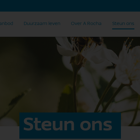
anbod
Duurzaam leven
Over A Rocha
Steun ons
Steun ons