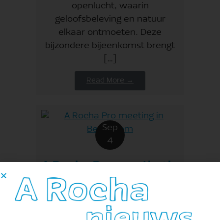
openlucht, waarin
geloofsbeleving en natuur
elkaar ontmoeten. Deze
bijzondere bijeenkomst brengt
[…]
Read More →
Sep
4
A Rocha Pro meeting in
Bennekom
Reserveer alvast de middag van
vrijdag 4 september voor de A