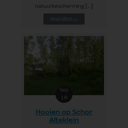
natuurbescherming […]
Read More →
Sep
18
Hooien op Schor
Alteklein