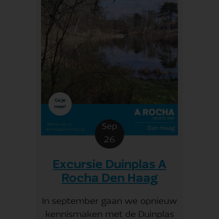
Sep
26
Excursie Duinplas A
Rocha Den Haag
In september gaan we opnieuw
kennismaken met de Duinplas