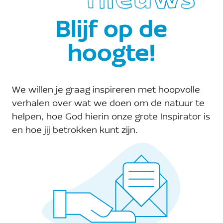
Rocha Pro-meeting! Het
programma werken we nog
Blijf op de
verder uit, maar we kunnen
hoogte!
alvast verklappen dat we
samen met A Rocha […]
Read More →
We willen je graag inspireren met hoopvolle
verhalen over wat we doen om de natuur te
helpen, hoe God hierin onze grote Inspirator is
en hoe jij betrokken kunt zijn.