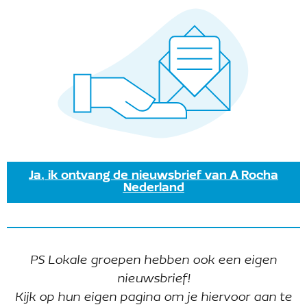
Ja, ik ontvang de nieuwsbrief van A Rocha
Nederland
PS Lokale groepen hebben ook een eigen
In september gaan we opnieuw
nieuwsbrief!
kennismaken met de Duinplas in het
Kijk op hun eigen pagina om je hiervoor aan te