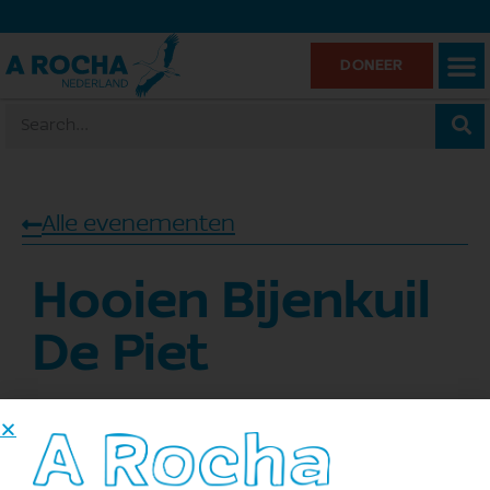
DONEER
Alle evenementen
Hooien Bijenkuil
De Piet
10 oktober
Toevoegen aan kalender