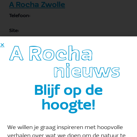
A Rocha Zwolle
Telefoon:
Site:
Bekijk de site van Organisator
E-mail:
zwolle@arocha.org
Blijf op de
hoogte!
We willen je graag inspireren met hoopvolle
verhalen over wat we doen om de natuur te