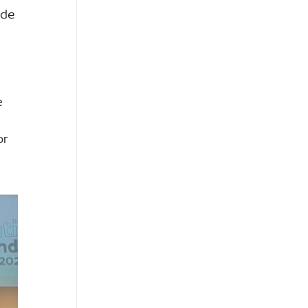
 de
e
or