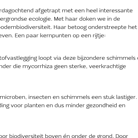
rdagochtend afgetrapt met een heel interessante
ergrondse ecologie. Met haar doken we in de
odembiodiversiteit. Haar betoog onderstreepte het
en. Een paar kernpunten op een rijtje:
tofvastlegging loopt via deze bijzondere schimmels 
nder die mycorrhiza geen sterke, veerkrachtige
icroben, insecten en schimmels een stuk lastiger.
ing voor planten en dus minder gezondheid en
oor biodiversiteit boven én onder de grond. Door