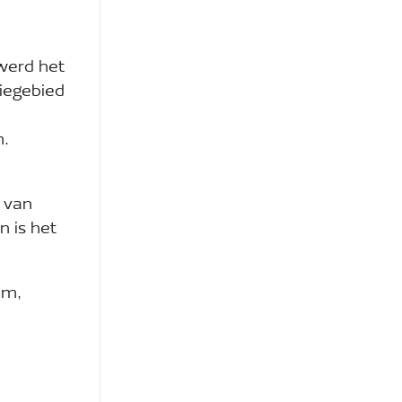
 werd het
iegebied
n.
g van
n is het
em,