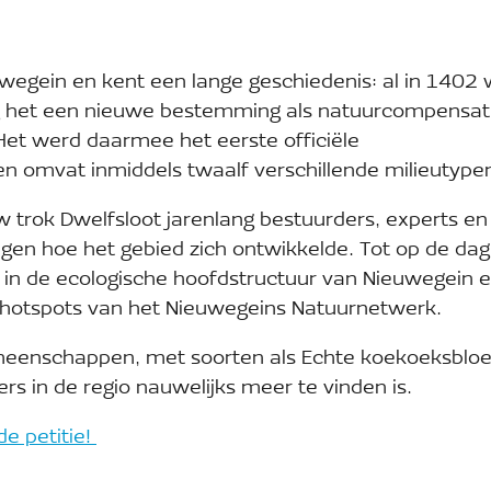
uwegein en kent een lange geschiedenis: al in 1402
eg het een nieuwe bestemming als natuurcompensat
et werd daarmee het eerste officiële
n omvat inmiddels twaalf verschillende milieutype
 trok Dwelfsloot jarenlang bestuurders, experts en
lgen hoe het gebied zich ontwikkelde. Tot op de da
 in de ecologische hoofdstructuur van Nieuwegein e
rhotspots van het Nieuwegeins Natuurnetwerk.
emeenschappen, met soorten als Echte koekoeksblo
ers in de regio nauwelijks meer te vinden is.
e petitie!