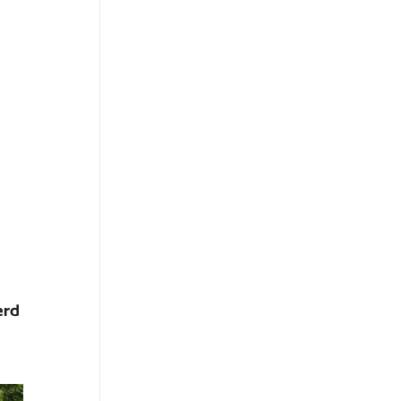
erd
.