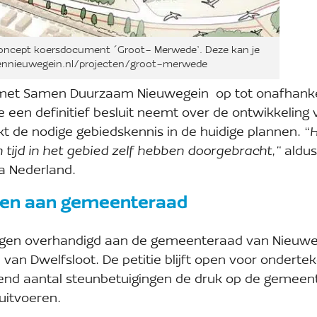
concept koersdocument ´Groot- Merwede’. Deze kan je
kbennieuwegein.nl/projecten/groot-merwede
 met Samen Duurzaam Nieuwegein op tot onafhanke
een definitief besluit neemt over de ontwikkeling 
kt de nodige gebiedskennis in de huidige plannen. “
H
 tijd in het gebied zelf hebben doorgebracht,”
aldus
a Nederland.
den aan gemeenteraad
gen overhandigd aan de gemeenteraad van Nieuw
an Dwelfsloot. De petitie blijft open voor ondertek
iend aantal steunbetuigingen de druk op de gemeen
uitvoeren.