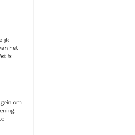
lijk
van het
et is
egein om
ening.
te