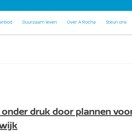
anbod
Duurzaam leven
Over A Rocha
Steun ons
 onder druk door plannen voo
wijk