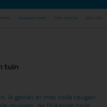
anbod
Duurzaam leven
Over A Rocha
Steun ons
n tuin
n, ik geniet er met volle teugen
n de mussen, de fluitende zang