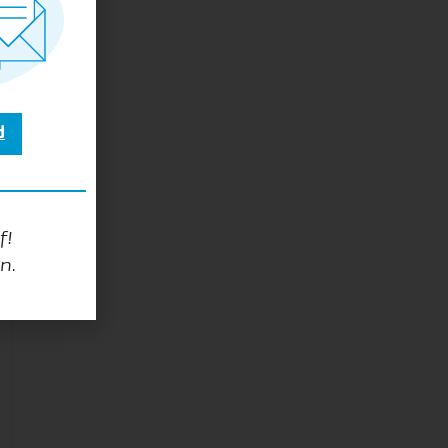
d
f!
n.