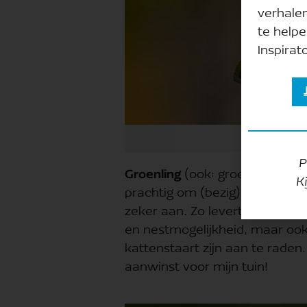
verhale
te helpe
Inspirato
P
Groenling
(ook: groenvink). Een
K
prachtig om (bezig) te zien. B
zeker aan. Zo levert de hegge
en nestmogelijkheid, maar oo
kattenstaart zijn aan te rade
aanwinst voor mijn tuin!