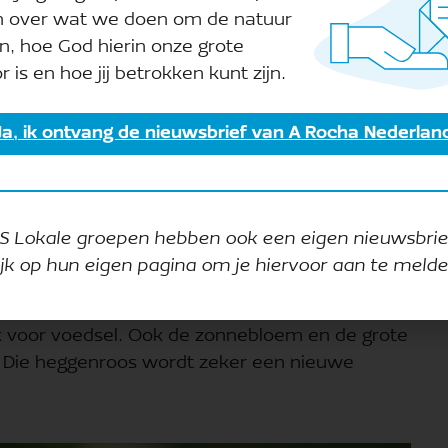
n over wat we doen om de natuur
n, hoe God hierin onze grote
r is en hoe jij betrokken kunt zijn.
Ja, ik ontvang de nieuwsbrief van A Rocha Nederlan
Zwarte roodstaart
S Lokale groepen hebben ook een eigen nieuwsbrie
 groenling kent vele groene kleurvariaties en is
ijk op hun eigen pagina om je hiervoor aan te melde
eplanting met veel zaden trekt de groenling
nroos een goede gelegenheid voor beschutting
k voor voedsel. Ook de zonnebloem en de grote
n. Die heggenroos wordt zeker een nieuwe