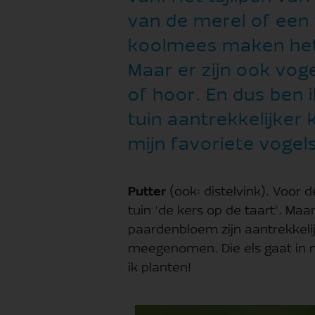
van de merel of een 
koolmees maken het t
Maar er zijn ook vogel
of hoor. En dus ben 
tuin aantrekkelijke
mijn favoriete vogels
Putter
(ook: distelvink). Voor 
tuin ‘de kers op de taart’. Maa
paardenbloem zijn aantrekkelij
meegenomen. Die els gaat in m
ik planten!