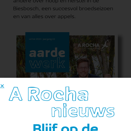
andere over hoop en herstel in de
Biesbosch, een succesvol broedseizoen
en van alles over appels.
Blijf op de