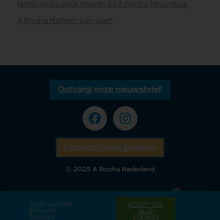
Nestkastjes voor mezen bij A Rocha Heuvelrug
A Rocha Hattem van start
Ontvang onze nieuwsbrief
Intranet lokale groepen
© 2025 A Rocha Nederland
Deze website
ACCEPTEER
gebruikt
ALLE
cookies
COOKIES