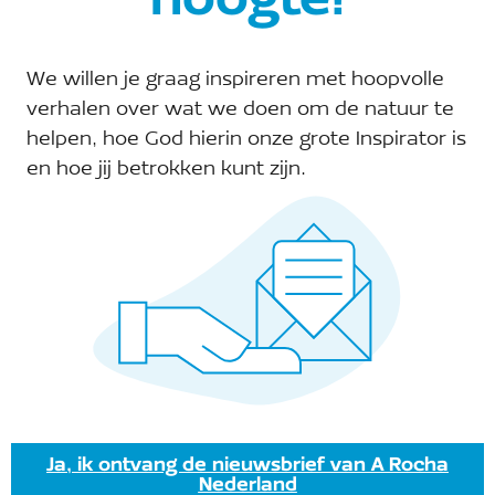
hoogte!
We willen je graag inspireren met hoopvolle
verhalen over wat we doen om de natuur te
Evenementen at this locatie
helpen, hoe God hierin onze grote Inspirator is
en hoe jij betrokken kunt zijn.
Er zijn geen resultaten gevonden.
Bericht
Aankomende
Selecteer
een
Vandaag
Volgende
Evenementen
Vorige
datum.
Eveneme
Abonneer op kalender
Ja, ik ontvang de nieuwsbrief van A Rocha
Nederland