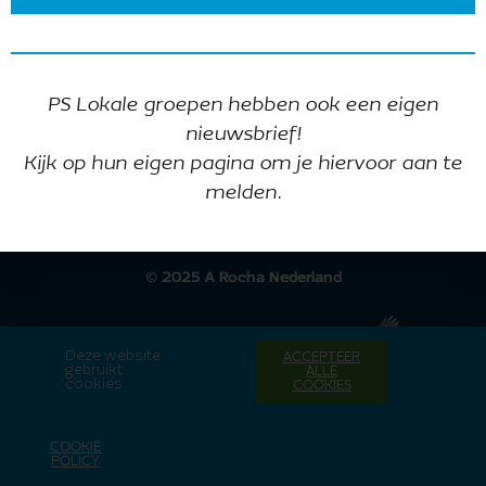
Ontvang onze nieuwsbrief
PS Lokale groepen hebben ook een eigen
nieuwsbrief!
Kijk op hun eigen pagina om je hiervoor aan te
melden.
Intranet lokale groepen
© 2025 A Rocha Nederland
Deze website
ACCEPTEER
gebruikt
ALLE
cookies
COOKIES
COOKIE
POLICY