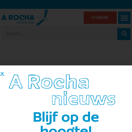
DONEER
Landgoed Velder in Liempde
« Alle Evenementen
Adres
Velderseweg 14a
Liempde
,
5298 MB
Routebeschrijving ophalen
Blijf op de