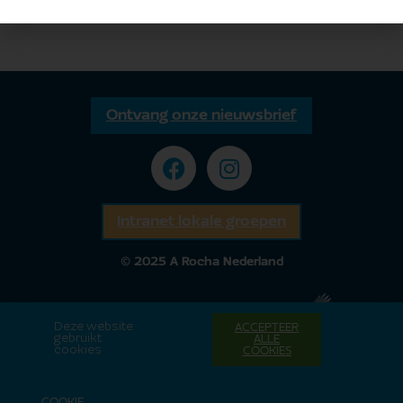
Ontvang onze nieuwsbrief
Intranet lokale groepen
© 2025 A Rocha Nederland
Deze website
ACCEPTEER
gebruikt
ALLE
cookies
COOKIES
COOKIE