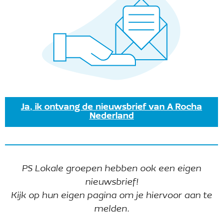
18 juli
-
24 juli
A Rocha op New Wine
Ja, ik ontvang de nieuwsbrief van A Rocha
Nederland
Landgoed Velder in Liempde
Velderseweg 14a, Liempde
Vandaag
Vorige
Even
Volgende
PS Lokale groepen hebben ook een eigen
Evenementen
nieuwsbrief!
Kijk op hun eigen pagina om je hiervoor aan te
Abonneer op kalender
melden.