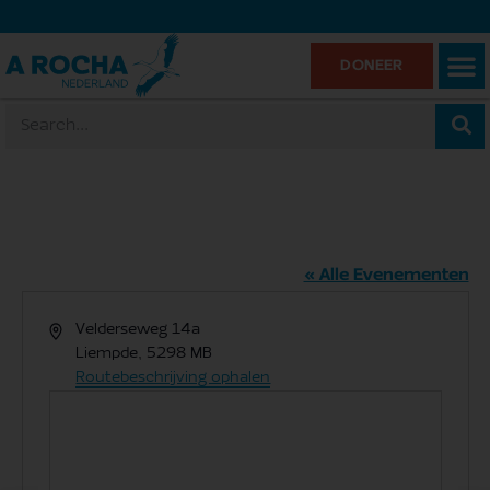
DONEER
Landgoed Velder in Liempde
« Alle Evenementen
Adres
Velderseweg 14a
Liempde
,
5298 MB
Routebeschrijving ophalen