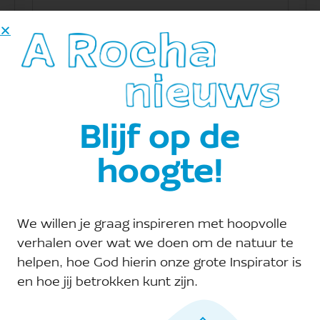
Evenementen at this locatie
18.07.2026
 - 
09.08.2026
Selecteer
Blijf op de
een
juli 2026
hoogte!
datum.
ZA
18
We willen je graag inspireren met hoopvolle
verhalen over wat we doen om de natuur te
helpen, hoe God hierin onze grote Inspirator is
en hoe jij betrokken kunt zijn.