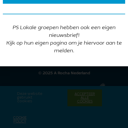
Ontvang onze nieuwsbrief
PS Lokale groepen hebben ook een eigen
nieuwsbrief!
Kijk op hun eigen pagina om je hiervoor aan te
melden.
Intranet lokale groepen
© 2025 A Rocha Nederland
Deze website
ACCEPTEER
gebruikt
ALLE
cookies
COOKIES
COOKIE
POLICY