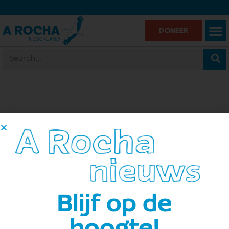
DONEER
Grevelingendam
« Alle Evenementen
Adres
Strandweg 4
Bruinisse
,
Routebeschrijving ophalen
Blijf op de