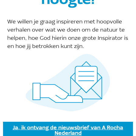
hoogte!
We willen je graag inspireren met hoopvolle
verhalen over wat we doen om de natuur te
Evenementen at this locatie
helpen, hoe God hierin onze grote Inspirator is
en hoe jij betrokken kunt zijn.
Er zijn geen resultaten gevonden.
Bericht
Aankomende
Selecteer
een
Vandaag
Volgende
Evenementen
Vorige
datum.
Eveneme
Abonneer op kalender
Ja, ik ontvang de nieuwsbrief van A Rocha
Nederland