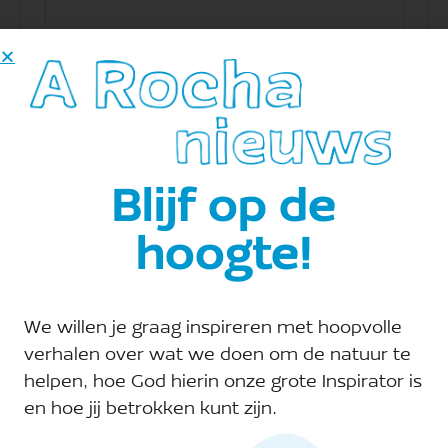
Evenementen at this locatie
21.02.2026
 - 
08.08.2026
Selecteer
Blijf op de
een
februari 2026
datum.
hoogte!
ZA
21
We willen je graag inspireren met hoopvolle
verhalen over wat we doen om de natuur te
helpen, hoe God hierin onze grote Inspirator is
en hoe jij betrokken kunt zijn.