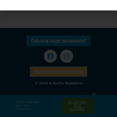
Ontvang onze nieuwsbrief
Intranet lokale groepen
© 2025 A Rocha Nederland
Deze website
ACCEPTEER
gebruikt
ALLE
cookies
COOKIES