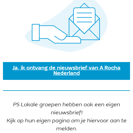
21 februari@9:00 am
-
12:30 pm
Zaailingen oogsten op de Grevelingendam
Ja, ik ontvang de nieuwsbrief van A Rocha
Grevelingendam
Strandweg 4, Bruinisse
Nederland
Gratis
PS Lokale groepen hebben ook een eigen
Vandaag
Vorige
Even
Volgende
Evenementen
nieuwsbrief!
Kijk op hun eigen pagina om je hiervoor aan te
Abonneer op kalender
melden.