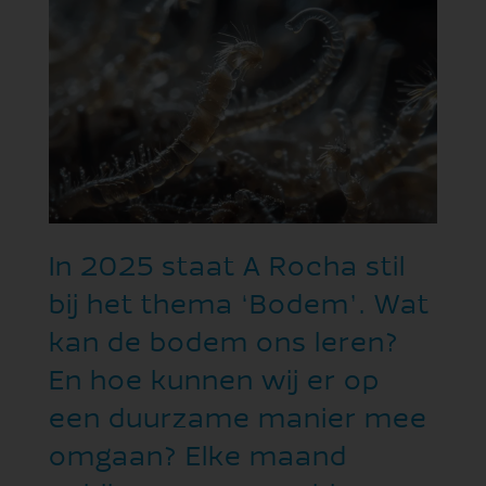
In 2025 staat A Rocha stil
bij het thema ‘Bodem’. Wat
kan de bodem ons leren?
En hoe kunnen wij er op
een duurzame manier mee
omgaan? Elke maand