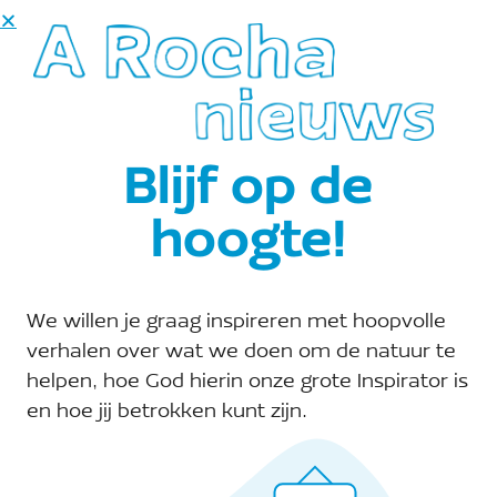
dat het aangemaakt wordt. De aarde
wordt steeds meer rotsvlakte en
woestijn.
Blijf op de
We moeten de
grond onder onze eigen
hoogte!
voeten leren
koesteren, en het
We willen je graag inspireren met hoopvolle
verhalen over wat we doen om de natuur te
boeiende is dat we
helpen, hoe God hierin onze grote Inspirator is
daarvoor het leven
en hoe jij betrokken kunt zijn.
waarmee we die