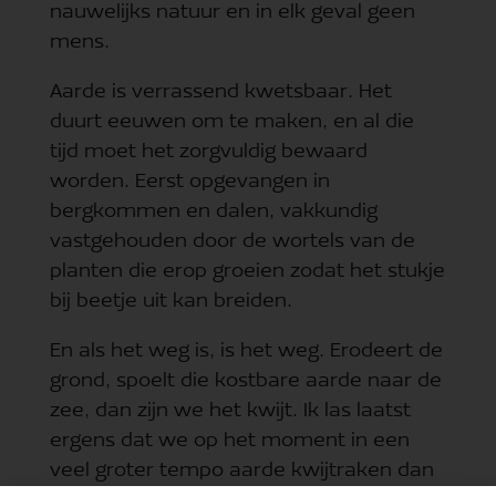
nauwelijks natuur en in elk geval geen
mens.
Aarde is verrassend kwetsbaar. Het
duurt eeuwen om te maken, en al die
tijd moet het zorgvuldig bewaard
worden. Eerst opgevangen in
bergkommen en dalen, vakkundig
vastgehouden door de wortels van de
planten die erop groeien zodat het stukje
bij beetje uit kan breiden.
En als het weg is, is het weg. Erodeert de
grond, spoelt die kostbare aarde naar de
zee, dan zijn we het kwijt. Ik las laatst
ergens dat we op het moment in een
veel groter tempo aarde kwijtraken dan