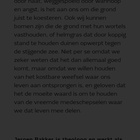
door haat, weggespoeld door wanhoop
en angst, is het aan ons om die grond
juist te koesteren. Ook wij kunnen
bomen zijn die de grond met hun wortels
vasthouden, of helmgras dat door koppig
stand te houden duinen opwerpt tegen
de stijgende zee. Niet per se omdat we
zeker weten dat het dan allemaal goed
komt, maar omdat we willen houden
van het kostbare weefsel waar ons
leven aan ontsprongen is, en geloven dat
het de moeite waard is om te houden
van de vreemde medeschepselen waar
we dat leven mee delen.
Jeroen Bakker is theoloog en werkt als