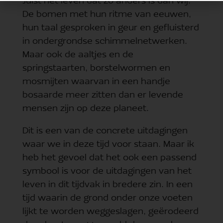
Juist het leven dat zo anders is dan wij.
De bomen met hun ritme van eeuwen,
hun taal gesproken in geur en gefluisterd
in ondergrondse schimmelnetwerken.
Maar ook de aaltjes en de
springstaarten, borstelwormen en
mosmijten waarvan in een handje
bosaarde meer zitten dan er levende
mensen zijn op deze planeet.
Dit is een van de concrete uitdagingen
waar we in deze tijd voor staan. Maar ik
heb het gevoel dat het ook een passend
symbool is voor de uitdagingen van het
leven in dit tijdvak in bredere zin. In een
tijd waarin de grond onder onze voeten
lijkt te worden weggeslagen, geërodeerd