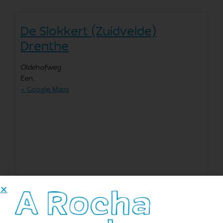
De Slokkert (Zuidvelde)
Drenthe
Oldehofweg
Een
,
+ Google Maps