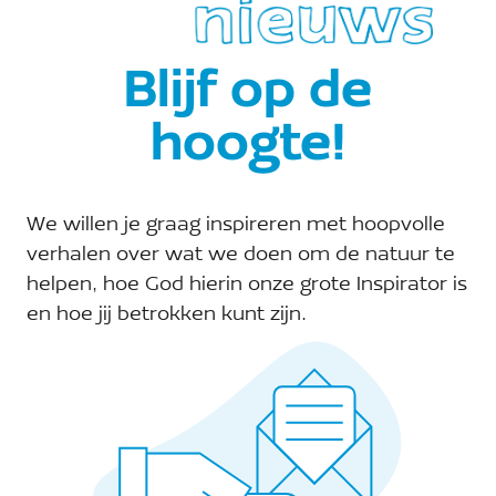
Toevoegen aan kalender
Blijf op de
A Rocha Assen
hoogte!
Telefoon:
Site:
We willen je graag inspireren met hoopvolle
Bekijk de site van Organisator
verhalen over wat we doen om de natuur te
helpen, hoe God hierin onze grote Inspirator is
E-mail:
en hoe jij betrokken kunt zijn.
assen@arocha.org