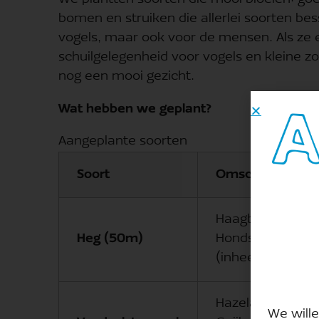
bomen en struiken die allerlei soorten be
vogels, maar ook voor de mensen. Als ze 
schuilgelegenheid voor vogels en kleine zo
nog een mooi gezicht.
Wat hebben we geplant?
Aangeplante soorten
Soort
Omschrijving
Haagbeuk, Meido
Heg (50m)
Hondsroos, Veld
(inheems)
Hazelaar, Zilverbe
We wille