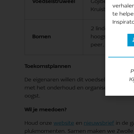
Voedselstruweel
Gojibes, Frambo
verhale
Kruisbes, Egelant
te helpe
Inspirato
2 lindebomen, 3
Bomen
hoogstamfruitbo
peer, pruim)
Toekomstplannen
P
K
De eigenaren willen dit voedselbos graag
met het onderhoud en organiseert op term
oogst.
Wil je meedoen?
Houd onze
website
en
nieuwsbrief
in de 
plukmomenten. Samen maken we Zwolle gro