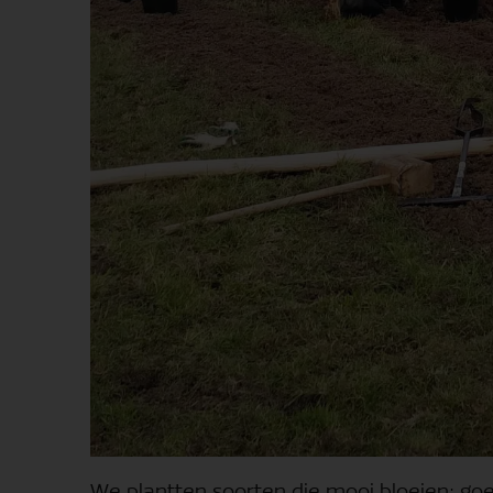
We plantten soorten die mooi bloeien: goe