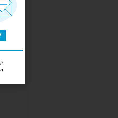
d
f!
n.
n