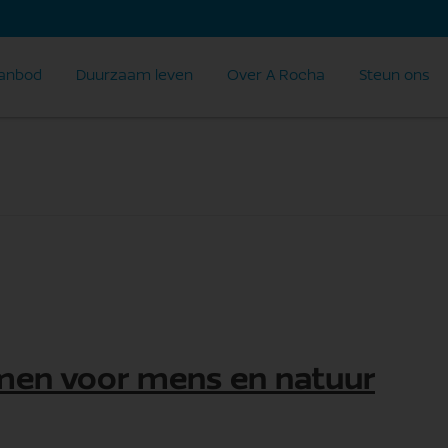
anbod
Duurzaam leven
Over A Rocha
Steun ons
men voor mens en natuur