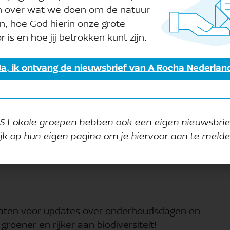
os, Sleedoorn,
vruchten voor mens en dier
n over wat we doen om de natuur
ier
n, hoe God hierin onze grote
r is en hoe jij betrokken kunt zijn.
Ecologische waarde voor
men (appel,
bestuivers, fruit voor mens en
Ja, ik ontvang de nieuwsbrief van A Rocha Nederlan
dier
S Lokale groepen hebben ook een eigen nieuwsbrie
ijk op hun eigen pagina om je hiervoor aan te melde
 delen met de omgeving. A Rocha Zwolle gaat helpe
ijn plukdagen, zodat iedereen kan genieten van de
gaten voor updates over onderhoudsdagen en
ener en rijker aan biodiversiteit!