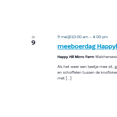
9 mei@10:00 am
-
4:00 pm
ZA
9
meeboerdag Happyhi
Happy Hill Micro Farm
Walchersewe
Als het weer een beetje mee zit,
en schoffelen tussen de knofloken
met […]