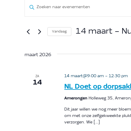
Evenementen
Vul
een
keyword
Zoeken
14 maart
 - 
N
in.
Vandaag
Zoek
Selecteer
en
voor
een
maart 2026
Evenementen
datum.
met
weergeven
keyword.
14 maart@9:00 am
-
12:30 pm
ZA
14
NL Doet op dorpsakk
navigatie
Amerongen
Holleweg 35, Amero
Dit jaar willen we nog meer bloem
om met onze zelfgekweekte pluk
verzorgen. We […]