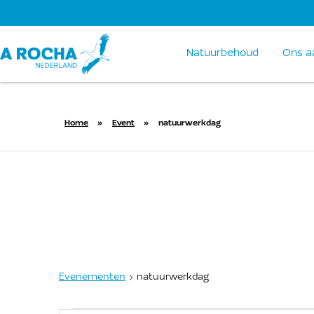
Natuurbehoud
Ons a
Home
»
Event
»
natuurwerkdag
natuurwerkdag
Evenementen
natuurwerkdag