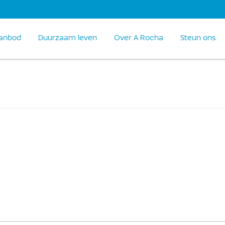
anbod
Duurzaam leven
Over A Rocha
Steun ons