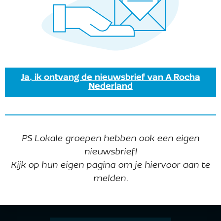
Ja, ik ontvang de nieuwsbrief van A Rocha
We organiseren twee veldkerken dit najaar.
Nederland
Dus niet binnen, maar buiten! Meer
informatie volgt, maar zet deze dag alvast in
je agenda.
PS Lokale groepen hebben ook een eigen
nieuwsbrief!
Kijk op hun eigen pagina om je hiervoor aan te
melden.