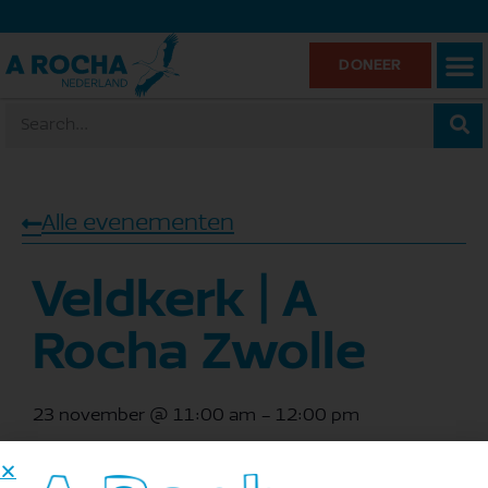
DONEER
Alle evenementen
Veldkerk | A
Rocha Zwolle
23 november
@
11:00 am
-
12:00 pm
Toevoegen aan kalender