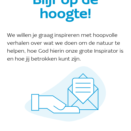
Blijf op de
A Rocha Deventer
hoogte!
Telefoon:
Site:
We willen je graag inspireren met hoopvolle
verhalen over wat we doen om de natuur te
E-mail:
helpen, hoe God hierin onze grote Inspirator is
deventer@arocha.org
en hoe jij betrokken kunt zijn.