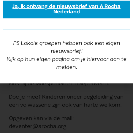
Ja, ik ontvang de nieuwsbrief van A Rocha
Nederland
De dagen worden al weer wat langer. Het
kriebelt weer meer om naar buiten te gaan.
PS Lokale groepen hebben ook een eigen
Vogels horen we al weer zingen. Half maart
nieuwsbrief!
begint het broedseizoen.
Kijk op hun eigen pagina om je hiervoor aan te
melden.
Zaterdagmorgen 21 februari sluiten we het
natuurwerkseizoen af met weer een leuke
klus bij de Moespotleide in Diepenveen.
Doe je mee? Kinderen onder begeleiding van
een volwassene zijn ook van harte welkom.
Opgeven kan via de mail:
deventer@arocha.org