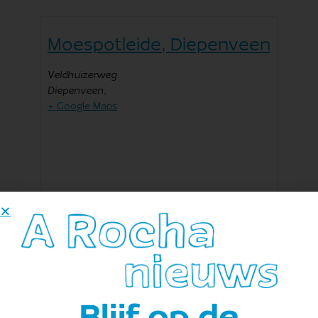
Moespotleide, Diepenveen
Veldhuizerweg
Diepenveen
,
+ Google Maps
Toevoegen aan kalender