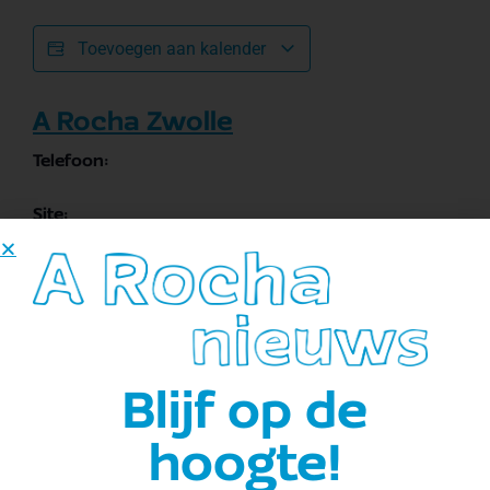
Toevoegen aan kalender
A Rocha Zwolle
Telefoon:
Site:
Bekijk de site van Organisator
E-mail:
zwolle@arocha.org
Blijf op de
hoogte!