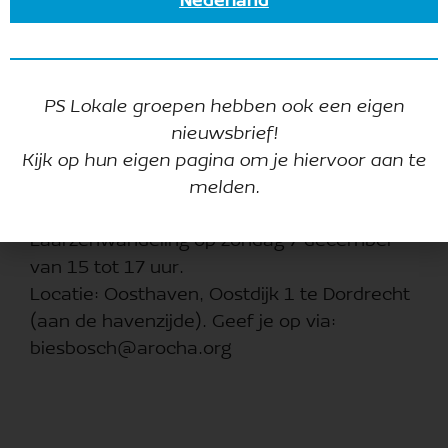
Nederland
PS Lokale groepen hebben ook een eigen
nieuwsbrief!
Kijk op hun eigen pagina om je hiervoor aan te
A Rocha Biesbosch organiseert in
melden.
samenwerking met De Pelgrimstocht een
Laarzenwandeling op zondag 7 december
van 15 tot 17 uur.
Locatie: Oosthaven, Oostdijk 1 te Dordrecht
(aan de havenzijde). Geef je op via:
biesbosch@arocha.org