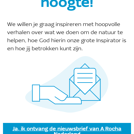
hoogte!
Site:
Bekijk de site van Organisator
We willen je graag inspireren met hoopvolle
E-mail:
verhalen over wat we doen om de natuur te
helpen, hoe God hierin onze grote Inspirator is
biesbosch@arocha.org
en hoe jij betrokken kunt zijn.
Ja, ik ontvang de nieuwsbrief van A Rocha