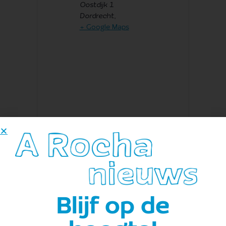
Oostdijk 1
Dordrecht
,
+ Google Maps
Toevoegen aan kalender
A Rocha Biesbosch
Blijf op de
Telefoon: