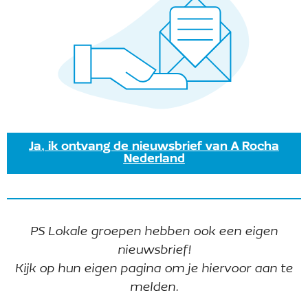
Ontvang onze nieuwsbrief
Ja, ik ontvang de nieuwsbrief van A Rocha
Nederland
Intranet lokale groepen
© 2025 A Rocha Nederland
PS Lokale groepen hebben ook een eigen
Deze website
ACCEPTEER
nieuwsbrief!
gebruikt
ALLE
cookies
COOKIES
Kijk op hun eigen pagina om je hiervoor aan te
melden.
COOKIE