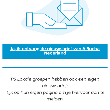
Ontvang onze nieuwsbrief
Ja, ik ontvang de nieuwsbrief van A Rocha
Intranet lokale groepen
Nederland
© 2025 A Rocha Nederland
PS Lokale groepen hebben ook een eigen
Deze website
ACCEPTEER
gebruikt
ALLE
nieuwsbrief!
cookies
COOKIES
Kijk op hun eigen pagina om je hiervoor aan te
melden.
COOKIE
POLICY