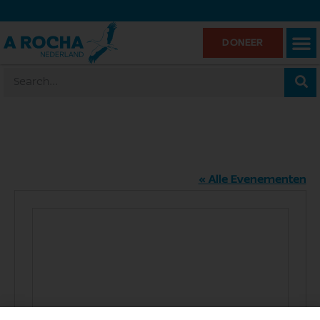
DONEER
https://maps.app.goo.gl/WUPnt2kt
« Alle Evenementen