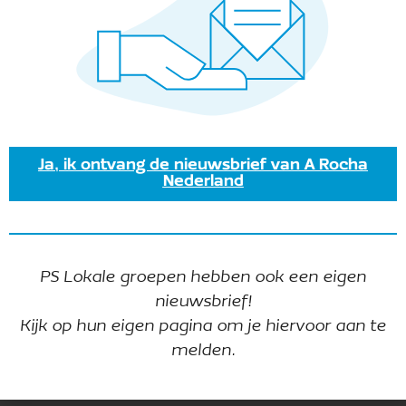
30 augustus@3:30 pm
-
5:00 pm
Hagenpreek
boomgaard coelhorst
+1 more
Ja, ik ontvang de nieuwsbrief van A Rocha
Nederland
Vandaag
Vorige
Volgende
Evenementen
Eveneme
PS Lokale groepen hebben ook een eigen
Abonneer op kalender
nieuwsbrief!
Kijk op hun eigen pagina om je hiervoor aan te
melden.