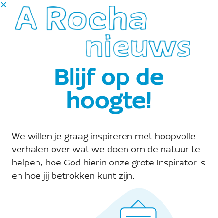
Evenementen at this locatie
Aankomende
Selecteer
een
augustus 2026
Blijf op de
datum.
hoogte!
ZO
30
We willen je graag inspireren met hoopvolle
verhalen over wat we doen om de natuur te
helpen, hoe God hierin onze grote Inspirator is
en hoe jij betrokken kunt zijn.