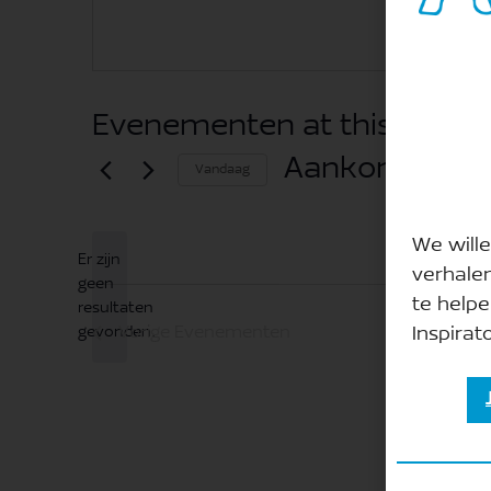
Evenementen at this locati
Aankomende
Vandaag
Selecteer
een
We wille
Er zijn
datum.
verhale
geen
te helpe
Bericht
resultaten
Vorige
Evenementen
gevonden.
Inspirato