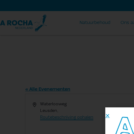
Natuurbehoud
Ons a
Ringheuvels in De
« Alle Evenementen
Adres
Waterlooweg
Leusden
,
Routebeschrijving ophalen