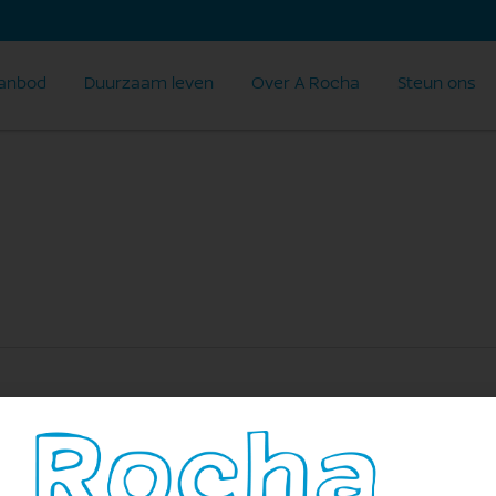
anbod
Duurzaam leven
Over A Rocha
Steun ons
n Treek Leusden