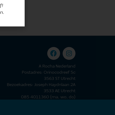
f!
n.
A Rocha Nederland
Postadres: Orinocodreef 5c
3563 ST Utrecht
Bezoekadres: Joseph Haydnlaan 2A
3533 AE Utrecht
085 4011360 (ma, wo, do)
nederland@arocha.org