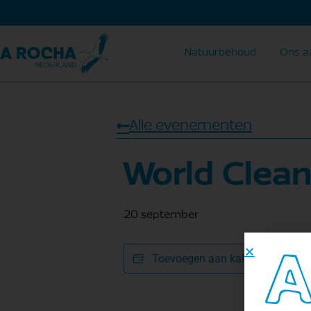
Natuurbehoud
Ons a
Alle evenementen
World Clea
20 september
Toevoegen aan kalender