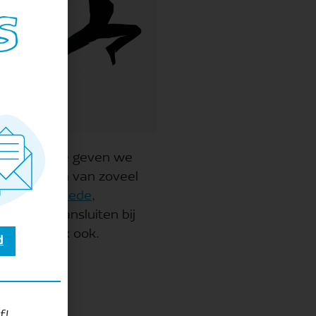
 opruimactie geven we
t opruimen van zoveel
nl
! In
Enschede
,
het land aansluiten bij
n natuurlijk ook.
d
f!