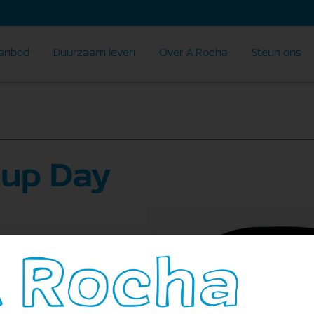
anbod
Duurzaam leven
Over A Rocha
Steun ons
nup Day