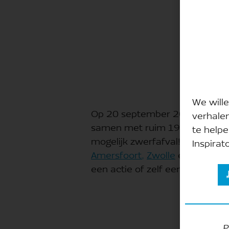
We wille
Op 20 september 2025 is het 
verhale
samen met ruim 190 landen de
te helpe
mogelijk zwerfafval! Doe mee 
Inspirato
Amersfoort,
Zwolle
en
Dordrec
een actie of zelf een actie sta
P