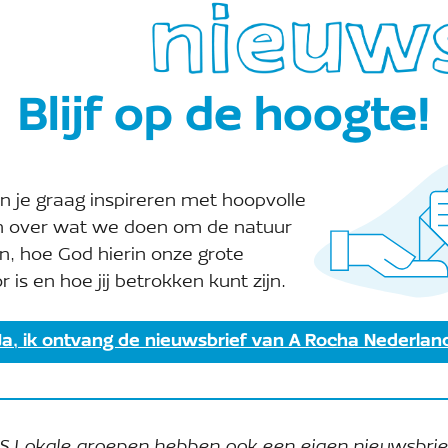
Blijf op de hoogte!
n je graag inspireren met hoopvolle
weer World Cleanup Day! Tijdens deze wereldwijde
n over wat we doen om de natuur
 planeet een grote schoonmaakbeurt. Het doel? He
n, hoe God hierin onze grote
en registreer jouw opruimactie op
worldcleanupday.
r is en hoe jij betrokken kunt zijn.
ht
gaat A Rocha aan de slag), maar je kunt overal in 
rten! Gewoon zelf een rondje lopen en afval rapen ka
Ja, ik ontvang de nieuwsbrief van A Rocha Nederlan
S Lokale groepen hebben ook een eigen nieuwsbrie