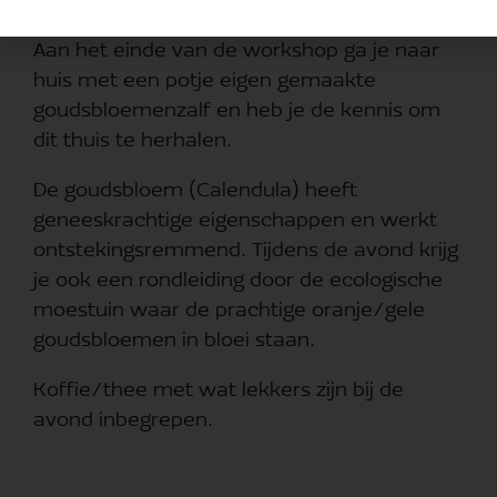
in alle stappen van bloem tot zalf.
Aan het einde van de workshop ga je naar
huis met een potje eigen gemaakte
goudsbloemenzalf en heb je de kennis om
dit thuis te herhalen.
De goudsbloem (Calendula) heeft
geneeskrachtige eigenschappen en werkt
ontstekingsremmend. Tijdens de avond krijg
je ook een rondleiding door de ecologische
moestuin waar de prachtige oranje/gele
goudsbloemen in bloei staan.
Koffie/thee met wat lekkers zijn bij de
avond inbegrepen.