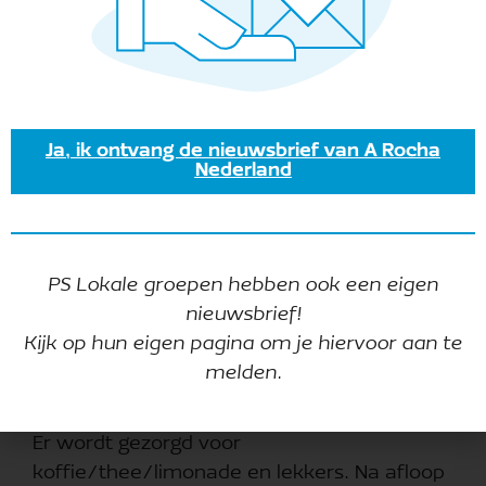
Ja, ik ontvang de nieuwsbrief van A Rocha
Nederland
PS Lokale groepen hebben ook een eigen
Leer God en elkaar kennen in en door de
nieuwsbrief!
natuur tijdens deze bijzondere samenkomst!
Kijk op hun eigen pagina om je hiervoor aan te
Jong en oud zijn van harte welkom.
melden.
Deze keer onder leiding van Gertine Blom.
Er wordt gezorgd voor
koffie/thee/limonade en lekkers. Na afloop