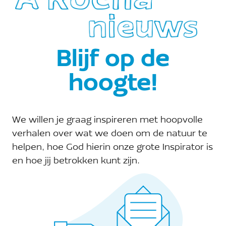
A Rocha Het Hogeland
Telefoon:
Blijf op de
Site:
Bekijk de site van Organisator
hoogte!
E-mail:
hethogeland@arocha.org
We willen je graag inspireren met hoopvolle
verhalen over wat we doen om de natuur te
helpen, hoe God hierin onze grote Inspirator is
en hoe jij betrokken kunt zijn.