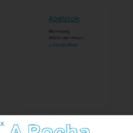
Abelstok
Mernaweg
Wehe-den Hoorn
,
+ Google Maps
Toevoegen aan kalender