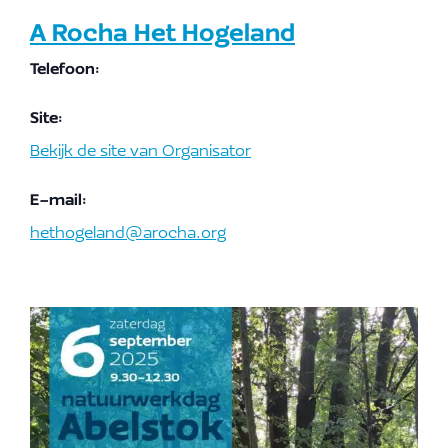
A Rocha Het Hogeland
Telefoon:
Site:
Bekijk de site van Organisator
E-mail:
hethogeland@arocha.org