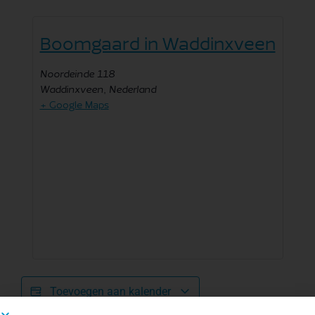
Boomgaard in Waddinxveen
Noordeinde 118
Waddinxveen
,
Nederland
+ Google Maps
Toevoegen aan kalender