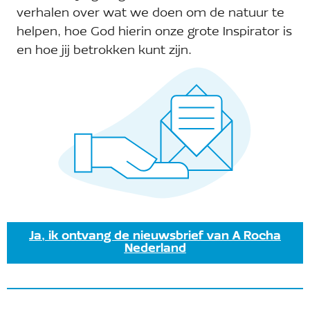
Er zijn geen resultaten gevonden.
Bericht
verhalen over wat we doen om de natuur te
helpen, hoe God hierin onze grote Inspirator is
Aankomende
 - 
08.08.2026
en hoe jij betrokken kunt zijn.
Selecteer
een
Vandaag
Vorige
Even
Volgende
datum.
Evenementen
Abonneer op kalender
Ja, ik ontvang de nieuwsbrief van A Rocha
Nederland
Ontvang onze nieuwsbrief