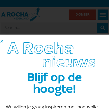
DONEER
Middelburg, op de kruising van
Hogelandse en Walcherseweg
« Alle Evenementen
Blijf op de
Website
https://maps.app.goo.gl/MrF3Xeabi3dDdnf69
hoogte!
Evenementen at this locatie
We willen je graag inspireren met hoopvolle