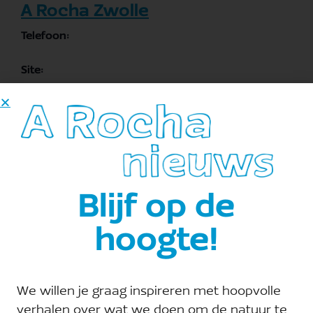
A Rocha Zwolle
Telefoon:
Site:
Bekijk de site van Organisator
E-mail:
zwolle@arocha.org
Blijf op de
hoogte!
We willen je graag inspireren met hoopvolle
verhalen over wat we doen om de natuur te