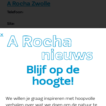
A Rocha Zwolle
Telefoon:
Site:
Bekijk de site van Organisator
E-mail:
zwolle@arocha.org
Blijf op de
hoogte!
We willen je graag inspireren met hoopvolle
verhalen over wat we doen om de natuur te