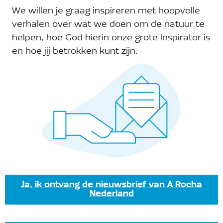
We willen je graag inspireren met hoopvolle
Aankomende
Zoeken
Ev
Eve
Lijst
verhalen over wat we doen om de natuur te
Selecteer
helpen, hoe God hierin onze grote Inspirator is
we
een
Vandaag
Volgende
Evenementen
Vorige
en hoe jij betrokken kunt zijn.
Zoe
datum.
Eveneme
na
Abonneer op kalender
en
wee
nav
Ja, ik ontvang de nieuwsbrief van A Rocha
Nederland
Ontvang onze nieuwsbrief