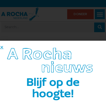
DONEER
Home
»
Lokale groep
»
A Rocha Dronten
A Rocha Dronten
Blijf op de
Evenementen
A Rocha Dronten
hoogte!
Er zijn geen resultaten gevonden.
Bericht