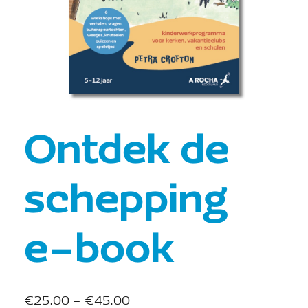
Ontdek de
schepping
e-book
€
25.00
-
€
45.00