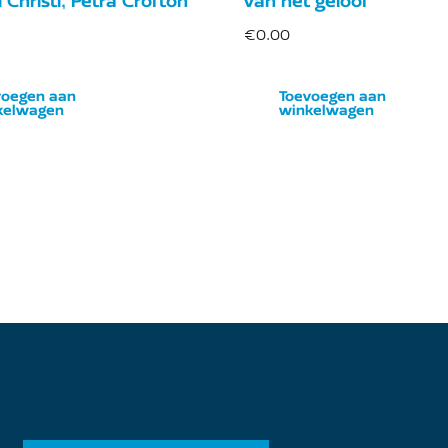
 Christi, Petra Crofton
van het geloof
€
0.00
voegen aan
Toevoegen aan
kelwagen
winkelwagen