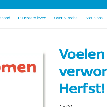
anbod
Duurzaam leven
Over A Rocha
Steun ons
Voelen
verwon
Herfst