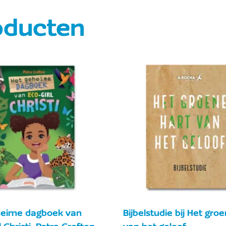
oducten
heime dagboek van
Bijbelstudie bij Het gro