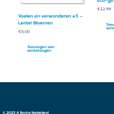
Eco-girl
€
12.99
Voelen en verwonderen #3 –
Lente! Bloemen
Toe
win
€
5.00
Toevoegen aan
winkelwagen
© 2025 A Rocha Nederland