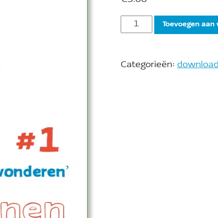
€
5.00
Toevoegen aan
Categorieën:
downloa