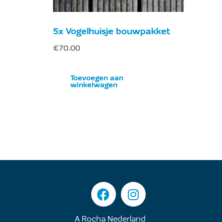
5x Vogelhuisje bouwpakket
€
70.00
Toevoegen aan
winkelwagen
A Rocha Nederland