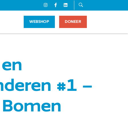
WEBSHOP
DONEER
 en
deren #1 –
! Bomen