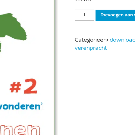
€
5.00
Toevoegen aan
Categorieën:
downloa
verenpracht