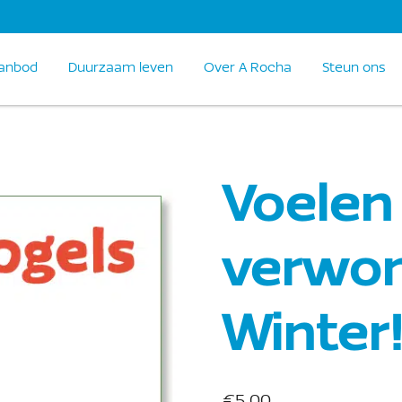
anbod
Duurzaam leven
Over A Rocha
Steun ons
Voelen
verwon
Winter