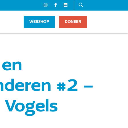
WEBSHOP
DONEER
 en
deren #2 –
! Vogels