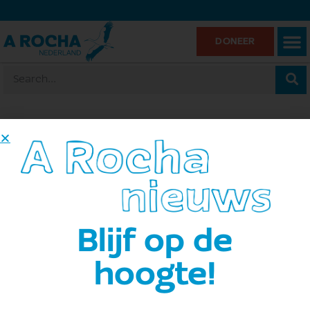
DONEER
Home
»
Lokale groep
»
A Rocha Dronten
A Rocha Dronten
Blijf op de
Evenementen
A Rocha Dronten
hoogte!
Geen evenementen gepland voor 8 augustus, 2026.
Bericht