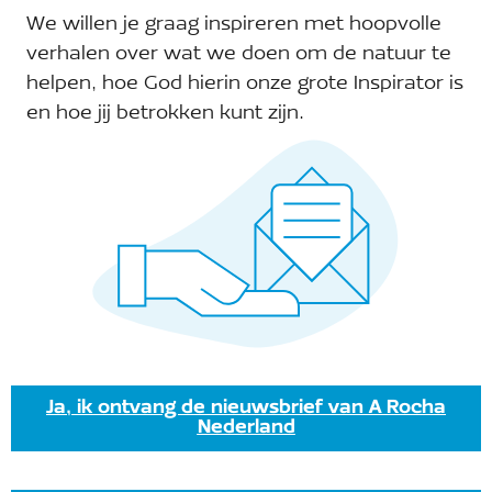
We willen je graag inspireren met hoopvolle
08.08.2026
Zoeken
Ev
Eve
Dag
verhalen over wat we doen om de natuur te
Selecteer
helpen, hoe God hierin onze grote Inspirator is
we
een
Vorige dag
Volgende dag
en hoe jij betrokken kunt zijn.
Zoe
datum.
na
Abonneer op kalender
en
wee
nav
Ja, ik ontvang de nieuwsbrief van A Rocha
Nederland
Ontvang onze nieuwsbrief