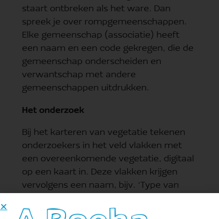
staart ontbreken als het ware. Dan
spreek je over rompgemeenschappen.
Elke gemeenschap (associatie) heeft
een naam en een code gekregen, die de
gemeenschap onderscheiden en
verwantschap met andere
gemeenschappen uitdrukken.
Het onderzoek
Bij het karteren van vegetatie tekenen
onderzoekers in het veld vlakken met
een overeenkomende vegetatie, digitaal
op een kaart in. Deze vlakken krijgen
vervolgens een naam, bijv. ‘Type van
Glanshaver en Rode klaver’ wanneer de
genoemde soorten het beeld bepalen