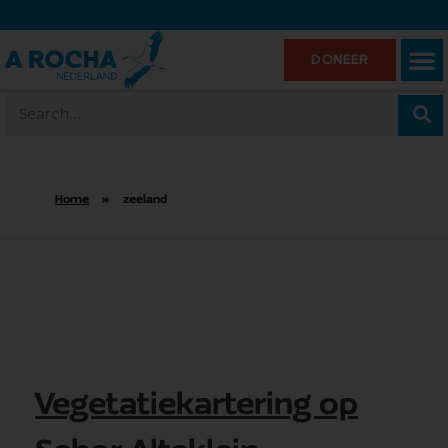
DONEER
Home
»
zeeland
Vegetatiekartering op