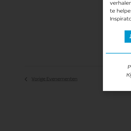
verhale
te helpe
Inspirato
P
K
Vorige
Evenementen