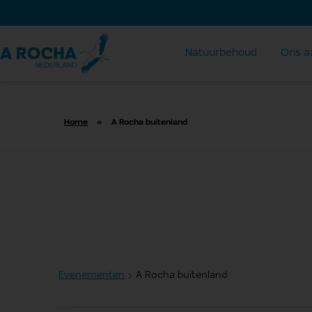
Natuurbehoud
Ons a
Home
»
A Rocha buitenland
A Rocha buitenlan
Evenementen
A Rocha buitenland