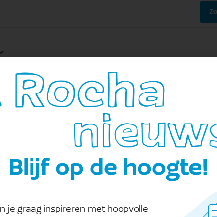
Zo
ek with A ROCHA Czech 2026
Blijf op de hoogte!
a, Dobré č. p. 85, Dobruška, Tjechië
Dobruska, Czech
d to invite you to the 6th annual Volunteering week in
 team and experience a week full of meaningful […]
n je graag inspireren met hoopvolle