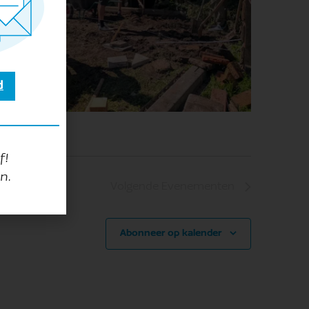
d
f!
n.
Volgende
Evenementen
Abonneer op kalender