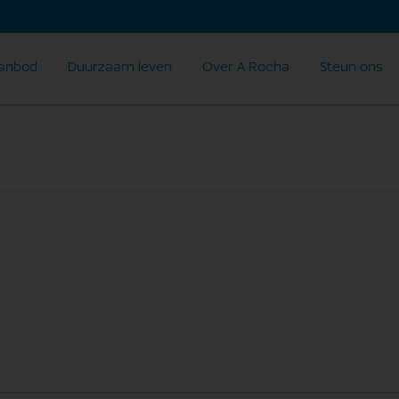
anbod
Duurzaam leven
Over A Rocha
Steun ons
d