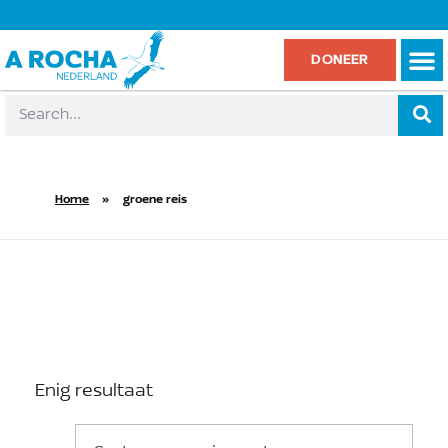
DONEER
Home
»
groene reis
groene reis
Enig resultaat