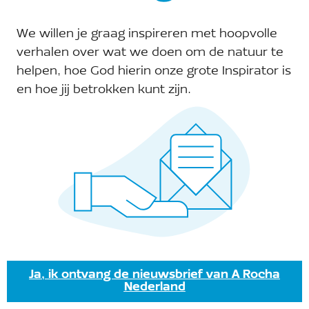
wijk, gebied, omgeving, enz
We willen je graag inspireren met hoopvolle
verhalen over wat we doen om de natuur te
Begintijd
*
helpen, hoe God hierin onze grote Inspirator is
:
en hoe jij betrokken kunt zijn.
Eindtijd
*
:
Karakter Clean-up actie; Open voor andere deelnemers
besloten
open
Ruimte voor opmerkingen
Ja, ik ontvang de nieuwsbrief van A Rocha
Nederland
Visueel
Code