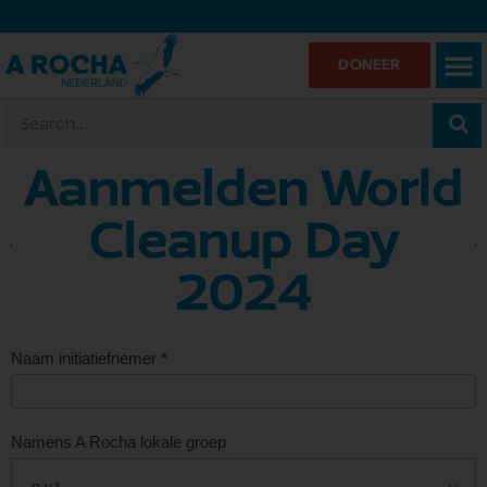
DONEER
Aanmelden World
Cleanup Day
2024
World
Naam initiatiefnemer
*
Cleanup
Day
Namens A Rocha lokale groep