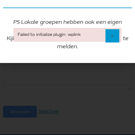
Paragraaf
PS Lokale groepen hebben ook een eigen
nieuwsbrief!
Failed to initialize plugin: wplink
×
Kijk op hun eigen pagina om je hiervoor aan te
Failed to initialize plugin: wplink
melden.
Start Over
Verzenden