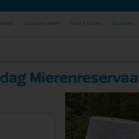
anbod
Duurzaam leven
Over A Rocha
Steun ons
dag Mierenreservaa