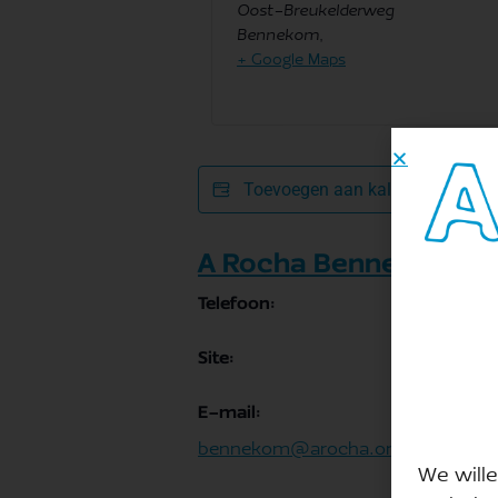
Oost-Breukelderweg
Bennekom
,
+ Google Maps
Toevoegen aan kalender
A Rocha Bennekom
Telefoon:
Site:
E-mail:
bennekom@arocha.org
We wille